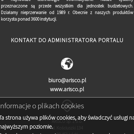
przeznaczone są przede wszystkim dla jednostek budżetowych.
Działamy nieprzerwanie od 1989 r. Obecnie z naszych produktów
korzysta ponad 3600 instytucji.
KONTAKT DO ADMINISTRATORA PORTALU
biuro@arisco.pl
www.arisco.pl
Informacje o plikach cookies
Ta strona używa plików cookies, aby świadczyć usługi n
ARISCO Sp. z o.o.
najwyższym poziomie.
al. Kościuszki 134